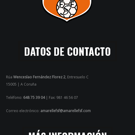
DATOS DE CONTACTO
Rúa
Wenceslao Fernández Florez 2
, Entresuelo C
15005 | A Coruña
Teléfono:
648 75 39 04
| Fax: 981 46 56 07
Correo electrónico:
amarellefsf@amarellefsf.com