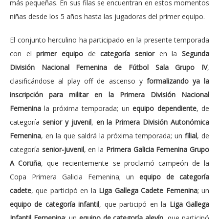
más pequeñas. En sus filas se encuentran en estos momentos
niñas desde los 5 años hasta las jugadoras del primer equipo.
El conjunto herculino ha participado en la presente temporada
con el
primer equipo
de
categoría senior
en la
Segunda
División Nacional Femenina de Fútbol Sala Grupo IV
,
clasificándose al play off de ascenso y
formalizando ya la
inscripción para militar en la Primera División Nacional
Femenina
la próxima temporada; un
equipo dependiente
, de
categoría
senior y juvenil
,
en la Primera División Autonómica
Femenina
, en la que saldrá la próxima temporada; un
filial
, de
categoría
senior-juvenil
, en la
Primera Galicia Femenina Grupo
A Coruña
, que recientemente se proclamó campeón de la
Copa Primera Galicia Femenina; un
equipo de categoría
cadete
, que participó en la
Liga Gallega Cadete Femenina
; un
equipo de categoría infantil
, que participó en la
Liga Gallega
Infantil Femenina
; un
equipo de categoría alevín
, que participó