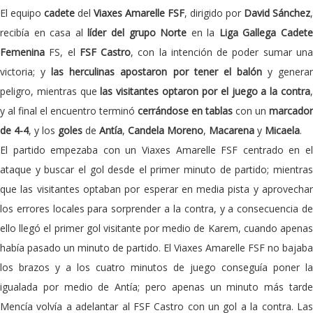
El equipo
cadete
del
Viaxes Amarelle FSF
, dirigido por
David Sánchez
,
recibía en casa al
líder del grupo Norte
en la
Liga Gallega Cadet
Femenina
FS, el
FSF Castro
, con la intención de poder sumar un
victoria; y
las herculinas apostaron por tener el balón
y genera
peligro, mientras que
las visitantes optaron por el juego a la contra
y al final el encuentro terminó
cerrándose en tablas
con un
marcador
de 4-4
, y los
goles
de
Antía
,
Candela Moreno
,
Macarena
y
Micaela
.
El partido empezaba con un Viaxes Amarelle FSF centrado en el
ataque y buscar el gol desde el primer minuto de partido; mientras
que las visitantes optaban por esperar en media pista y aprovechar
los errores locales para sorprender a la contra, y a consecuencia de
ello llegó el primer gol visitante por medio de Karem, cuando apenas
había pasado un minuto de partido. El Viaxes Amarelle FSF no bajaba
los brazos y a los cuatro minutos de juego conseguía poner la
igualada por medio de Antía; pero apenas un minuto más tarde
Mencía volvía a adelantar al FSF Castro con un gol a la contra. Las