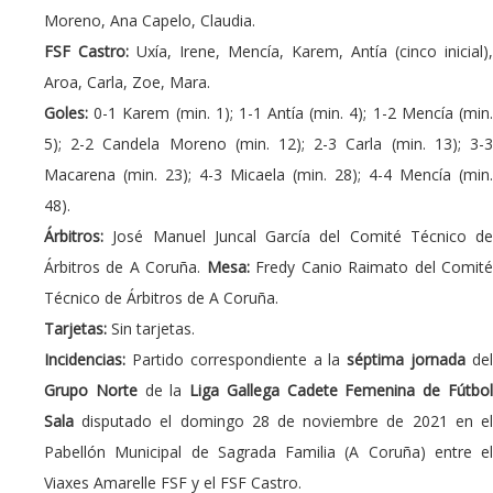
Moreno, Ana Capelo, Claudia.
FSF Castro:
Uxía, Irene, Mencía, Karem, Antía (cinco inicial),
Aroa, Carla, Zoe, Mara.
Goles:
0-1 Karem (min. 1); 1-1 Antía (min. 4); 1-2 Mencía (min
5); 2-2 Candela Moreno (min. 12); 2-3 Carla (min. 13); 3-3
Macarena (min. 23); 4-3 Micaela (min. 28); 4-4 Mencía (min.
48).
Árbitros:
José Manuel Juncal García del Comité Técnico de
Árbitros de A Coruña.
Mesa:
Fredy Canio Raimato del Comit
Técnico de Árbitros de A Coruña.
Tarjetas:
Sin tarjetas.
Incidencias:
Partido correspondiente a la
séptima jornada
de
Grupo Norte
de la
Liga Gallega Cadete Femenina de Fútbo
Sala
disputado el domingo 28 de noviembre de 2021 en el
Pabellón Municipal de Sagrada Familia (A Coruña) entre el
Viaxes Amarelle FSF y el FSF Castro.