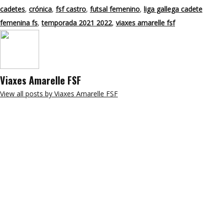
cadetes
,
crónica
,
fsf castro
,
futsal femenino
,
liga gallega cadete
femenina fs
,
temporada 2021 2022
,
viaxes amarelle fsf
Viaxes Amarelle FSF
View all posts by Viaxes Amarelle FSF