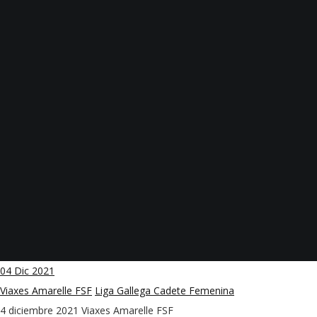
04
Dic 2021
Viaxes Amarelle FSF
Liga Gallega Cadete Femenina
4 diciembre 2021
Viaxes Amarelle FSF