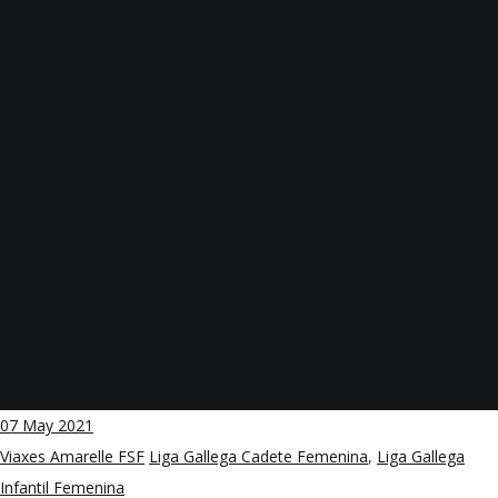
07
May 2021
Viaxes Amarelle FSF
Liga Gallega Cadete Femenina
,
Liga Gallega
Infantil Femenina