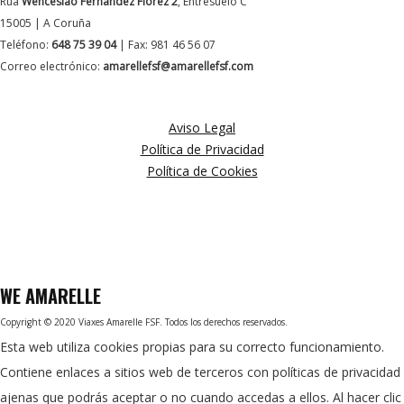
Rúa
Wenceslao Fernández Florez 2
, Entresuelo C
15005 | A Coruña
Teléfono:
648 75 39 04
| Fax: 981 46 56 07
Correo electrónico:
amarellefsf@amarellefsf.com
MÁS INFORMACIÓN
Aviso Legal
Política de Privacidad
Política de Cookies
WE
AMARELLE
Copyright © 2020 Viaxes Amarelle FSF. Todos los derechos reservados.
Esta web utiliza cookies propias para su correcto funcionamiento.
Contiene enlaces a sitios web de terceros con políticas de privacidad
ajenas que podrás aceptar o no cuando accedas a ellos. Al hacer clic