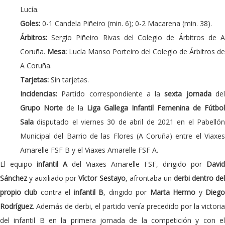
Lucía.
Goles:
0-1 Candela Piñeiro (min. 6); 0-2 Macarena (min. 38).
Árbitros:
Sergio Piñeiro Rivas del Colegio de Árbitros de 
Coruña.
Mesa:
Lucía Manso Porteiro del Colegio de Árbitros de
A Coruña.
Tarjetas:
Sin tarjetas.
Incidencias:
Partido correspondiente a la
sexta jornada
de
Grupo Norte
de la
Liga Gallega Infantil Femenina de Fútbol
Sala
disputado el viernes 30 de abril de 2021 en el Pabellón
Municipal del Barrio de las Flores (A Coruña) entre el Viaxes
Amarelle FSF B y el Viaxes Amarelle FSF A.
El equipo
infantil A
del Viaxes Amarelle FSF, dirigido por
David
Sánchez
y auxiliado por
Víctor Sestayo
, afrontaba un
derbi dentro de
propio club
contra el
infantil B
, dirigido por
Marta Hermo
y
Dieg
Rodríguez
. Además de derbi, el partido venía precedido por la victoria
del infantil B en la primera jornada de la competición y con el