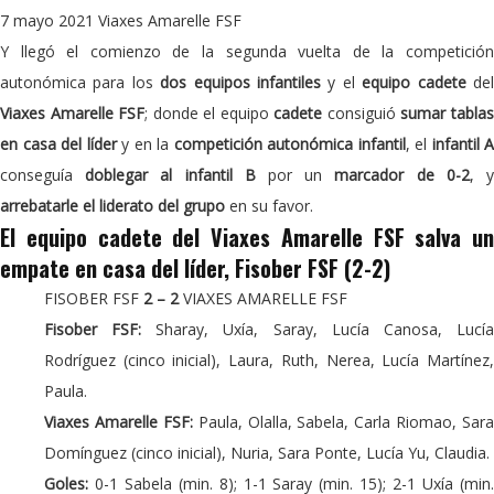
7 mayo 2021
Viaxes Amarelle FSF
Y llegó el comienzo de la segunda vuelta de la competición
autonómica para los
dos equipos infantiles
y el
equipo cadete
de
Viaxes Amarelle FSF
; donde el equipo
cadete
consiguió
sumar tabla
en casa del líder
y en la
competición autonómica infantil
, el
infantil A
conseguía
doblegar al infantil B
por un
marcador de 0-2
, 
arrebatarle el liderato del grupo
en su favor.
El equipo cadete del Viaxes Amarelle FSF salva un
empate en casa del líder, Fisober FSF (2-2)
FISOBER FSF
2 – 2
VIAXES AMARELLE FSF
Fisober FSF:
Sharay, Uxía, Saray, Lucía Canosa, Lucí
Rodríguez (cinco inicial), Laura, Ruth, Nerea, Lucía Martínez,
Paula.
Viaxes Amarelle FSF:
Paula, Olalla, Sabela, Carla Riomao, Sara
Domínguez (cinco inicial), Nuria, Sara Ponte, Lucía Yu, Claudia.
Goles:
0-1 Sabela (min. 8); 1-1 Saray (min. 15); 2-1 Uxía (min