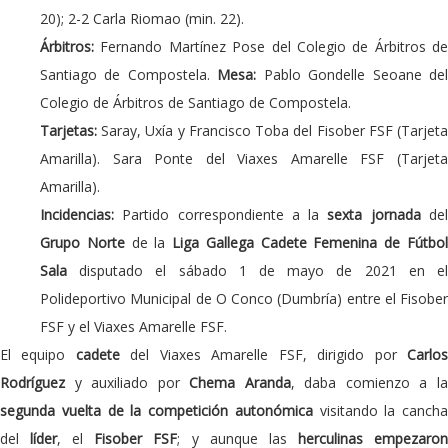
20); 2-2 Carla Riomao (min. 22).
Árbitros:
Fernando Martínez Pose del Colegio de Árbitros de
Santiago de Compostela.
Mesa:
Pablo Gondelle Seoane de
Colegio de Árbitros de Santiago de Compostela.
Tarjetas:
Saray, Uxía y Francisco Toba del Fisober FSF (Tarjet
Amarilla). Sara Ponte del Viaxes Amarelle FSF (Tarjeta
Amarilla).
Incidencias:
Partido correspondiente a la
sexta jornada
de
Grupo Norte
de la
Liga Gallega Cadete Femenina de Fútbo
Sala
disputado el sábado 1 de mayo de 2021 en el
Polideportivo Municipal de O Conco (Dumbría) entre el Fisober
FSF y el Viaxes Amarelle FSF.
El equipo
cadete
del Viaxes Amarelle FSF, dirigido por
Carlo
Rodríguez
y auxiliado por
Chema Aranda
, daba comienzo a l
segunda vuelta de la competición autonómica
visitando la cancha
del
líder
, el
Fisober FSF
; y aunque las
herculinas
empezaro