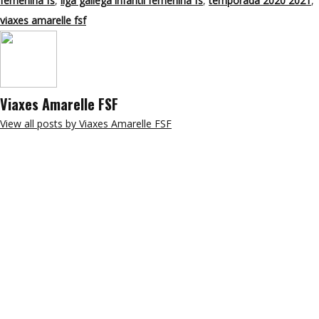
femenina fs
,
liga gallega infantil femenina fs
,
temporada 2020 2021
,
viaxes amarelle fsf
Viaxes Amarelle FSF
View all posts by Viaxes Amarelle FSF