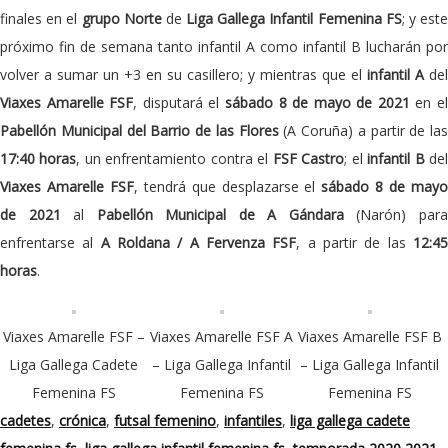
finales en el
grupo Norte
de
Liga Gallega Infantil Femenina FS
; y est
próximo fin de semana tanto infantil A como infantil B lucharán por
volver a sumar un +3 en su casillero; y mientras que el
infantil A
del
Viaxes Amarelle FSF
, disputará el
sábado 8 de mayo de 2021
en e
Pabellón Municipal del Barrio de las Flores
(A Coruña) a partir de las
17:40 horas
, un enfrentamiento contra el
FSF Castro
; el
infantil B
de
Viaxes Amarelle FSF
, tendrá que desplazarse el
sábado 8 de may
de 2021
al
Pabellón Municipal de A Gándara
(Narón) par
enfrentarse al
A Roldana / A Fervenza FSF
, a partir de las
12:4
horas
.
Viaxes Amarelle FSF –
Viaxes Amarelle FSF A
Viaxes Amarelle FSF B
Liga Gallega Cadete
– Liga Gallega Infantil
– Liga Gallega Infantil
Femenina FS
Femenina FS
Femenina FS
cadetes
,
crónica
,
futsal femenino
,
infantiles
,
liga gallega cadete