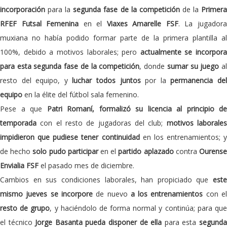
incorporación
para la
segunda fase de la competición
de la
Primer
RFEF Futsal Femenina
en el
Viaxes Amarelle FSF
. La jugador
muxiana no había podido formar parte de la primera plantilla al
100%, debido a motivos laborales; pero
actualmente se incorpora
para esta segunda fase de la competición
, donde
sumar su juego
a
resto del equipo, y
luchar todos juntos
por la
permanencia de
equipo
en la élite del fútbol sala femenino.
Pese a que
Patri Romaní, formalizó su licencia al principio de
temporada
con el resto de jugadoras del club;
motivos laborale
impidieron que pudiese tener continuidad
en los entrenamientos; y
de hecho
solo pudo participar
en el
partido aplazado
contra
Ourens
Envialia FSF
el pasado mes de diciembre.
Cambios en sus condiciones laborales, han propiciado que
este
mismo jueves se incorpore
de nuevo
a los entrenamientos
con e
resto de grupo
, y haciéndolo de forma normal y continúa; para qu
el técnico
Jorge Basanta pueda disponer de ella
para esta
segund