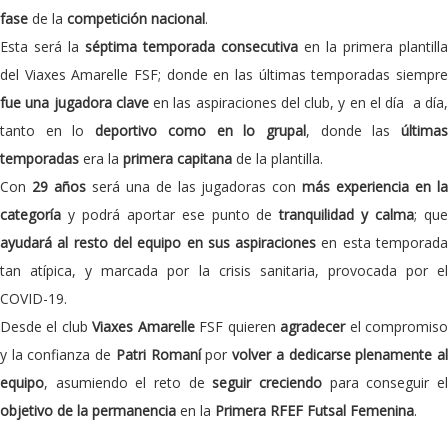
fase
de la
competición nacional
.
Esta será la
séptima temporada consecutiva
en la primera plantilla
del Viaxes Amarelle FSF; donde en las últimas temporadas siempre
fue una jugadora clave
en las aspiraciones del club, y en el día a día
tanto en lo
deportivo como en lo grupal
, donde las
última
temporadas
era la
primera capitana
de la plantilla.
Con
29 años
será una de las jugadoras con
más experiencia en l
categoría
y podrá aportar ese punto de
tranquilidad y calma
; qu
ayudará al resto del equipo en sus aspiraciones
en esta temporad
tan atípica, y marcada por la crisis sanitaria, provocada por el
COVID-19.
Desde el club
Viaxes Amarelle
FSF quieren
agradecer
el compromis
y la confianza de
Patri Romaní
por
volver a dedicarse plenamente a
equipo
, asumiendo el reto de
seguir creciendo
para conseguir e
objetivo de la permanencia
en la
Primera RFEF Futsal Femenina
.