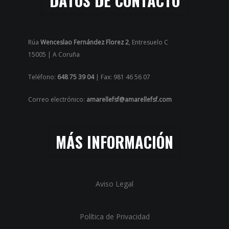
DATOS DE CONTACTO
Rúa
Wenceslao Fernández Florez 2
, Entresuelo C
15005 | A Coruña
Teléfono:
648 75 39 04
| Fax: 981 46 56 07
Correo electrónico:
amarellefsf@amarellefsf.com
MÁS INFORMACIÓN
Aviso Legal
Política de Privacidad