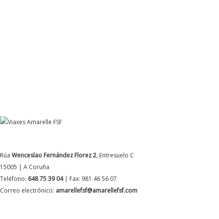
DATOS DE CONTACTO
Rúa
Wenceslao Fernández Florez 2
, Entresuelo C
15005 | A Coruña
Teléfono:
648 75 39 04
| Fax: 981 46 56 07
Correo electrónico:
amarellefsf@amarellefsf.com
MÁS INFORMACIÓN