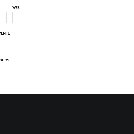
WEB
MENTE.
rios.