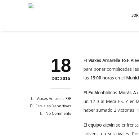
JOR
18
El
Viaxes Amarelle FSF Ale
para poner complicadas las 
las
19:00 horas
en el
Munici
DIC 2015
El
Ex Alcohólicos Morás A
o
Viaxes Amarelle FSF
un 12-0 al Mera FS. Y en l
Escuelas Deportivas
haber sumado 2 victorias, 
No Comments
El
equipo alevín
se enfrenta
solvencia a sus rivales. Po