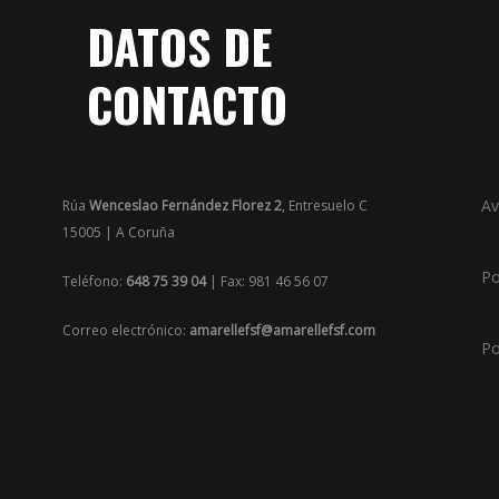
DATOS DE
CONTACTO
Av
Rúa
Wenceslao Fernández Florez 2
, Entresuelo C
15005 | A Coruña
Po
Teléfono:
648 75 39 04
| Fax: 981 46 56 07
Correo electrónico:
amarellefsf@amarellefsf.com
Po