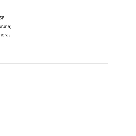
SF
oruña)
 horas