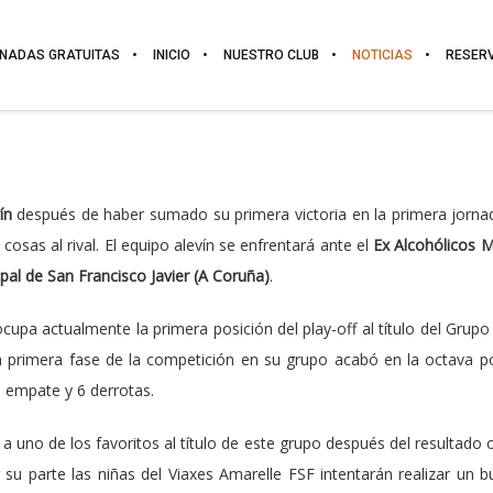
NADAS GRATUITAS
INICIO
NUESTRO CLUB
NOTICIAS
RESER
vín
después de haber sumado su primera victoria en la primera jorna
cosas al rival. El equipo alevín se enfrentará ante el
Ex Alcohólicos 
pal de San Francisco Javier (A Coruña)
.
cupa actualmente la primera posición del play-off al título del Grup
a primera fase de la competición en su grupo acabó en la octava p
1 empate y 6 derrotas.
 a uno de los favoritos al título de este grupo después del resultad
r su parte las niñas del Viaxes Amarelle FSF intentarán realizar un 