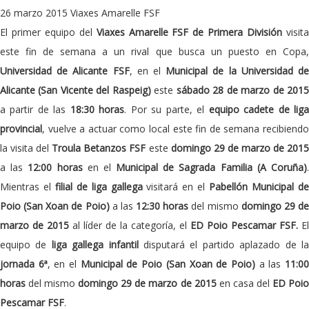
26 marzo 2015
Viaxes Amarelle FSF
El primer equipo del
Viaxes Amarelle FSF de Primera División
visit
este fin de semana a un rival que busca un puesto en Copa,
Universidad de Alicante FSF
, en el
Municipal de la Universidad d
Alicante (San Vicente del Raspeig)
este
sábado 28 de marzo de 201
a partir de las
18:30 horas
. Por su parte, el
equipo cadete de lig
provincial
, vuelve a actuar como local este fin de semana recibiendo
la visita del
Troula Betanzos FSF
este
domingo 29 de marzo de 201
a las
12:00 horas
en el
Municipal de Sagrada Familia (A Coruña)
Mientras el
filial de liga gallega
visitará en el
Pabellón Municipal d
Poio (San Xoan de Poio)
a las
12:30 horas
del mismo
domingo 29 d
marzo de 2015
al líder de la categoría, el
ED Poio Pescamar FSF.
El
equipo de
liga gallega infantil
disputará el partido aplazado de l
jornada 6ª
, en el
Municipal de Poio (San Xoan de Poio)
a las
11:0
horas
del mismo
domingo 29 de marzo de 2015
en casa del
ED Poi
Pescamar FSF
.