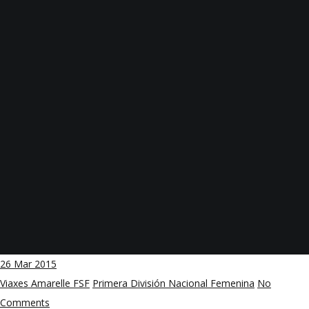
26
Mar 2015
Viaxes Amarelle FSF
Primera División Nacional Femenina
No
Comments