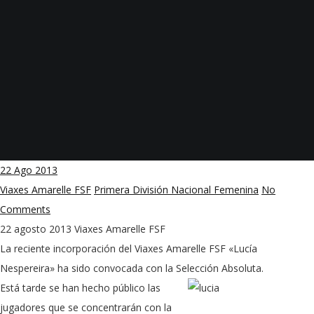
22
Ago 2013
Viaxes Amarelle FSF
Primera División Nacional Femenina
No
Comments
22 agosto 2013
Viaxes Amarelle FSF
La reciente incorporación del Viaxes Amarelle FSF «Lucía
Nespereira» ha sido convocada con la Selección Absoluta.
Está tarde se han hecho público las
jugadores que se concentrarán con la