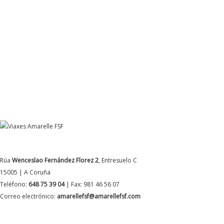
DATOS DE CONTACTO
Rúa
Wenceslao Fernández Florez 2
, Entresuelo C
15005 | A Coruña
Teléfono:
648 75 39 04
| Fax: 981 46 56 07
Correo electrónico:
amarellefsf@amarellefsf.com
MÁS INFORMACIÓN