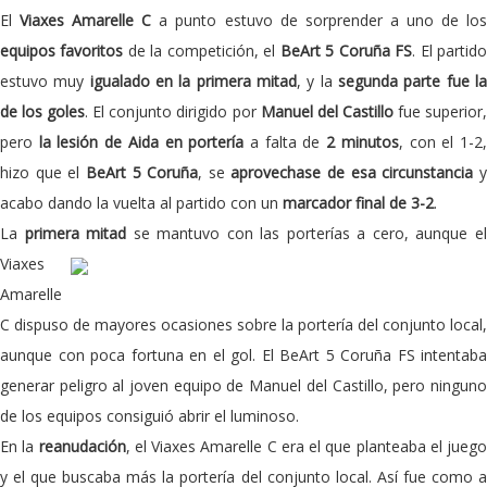
El
Viaxes Amarelle C
a punto estuvo de sorprender a uno de lo
equipos favoritos
de la competición, el
BeArt 5 Coruña FS
. El partid
estuvo muy
igualado en la primera mitad
, y la
segunda parte fue l
de los goles
. El conjunto dirigido por
Manuel del Castillo
fue superior
pero
la lesión de Aida en portería
a falta de
2 minutos
, con el 1-2
hizo que el
BeArt 5 Coruña
, se
aprovechase de esa circunstancia
acabo dando la vuelta al partido con un
marcador final de 3-2
.
La
primera mitad
se mantuvo con
las porterías a cero, aunque e
Viaxes
Amarelle
C dispuso de mayores ocasiones sobre la portería del conjunto local,
aunque con poca fortuna en el gol. El BeArt 5 Coruña FS intentaba
generar peligro al joven equipo de Manuel del Castillo, pero ninguno
de los equipos consiguió abrir el luminoso.
En la
reanudación
, el Viaxes Amarelle C era el que planteaba el juego
y el que buscaba más la portería del conjunto local. Así fue como a