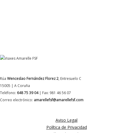
DATOS DE CONTACTO
Rúa
Wenceslao Fernández Florez 2
, Entresuelo C
15005 | A Coruña
Teléfono:
648 75 39 04
| Fax: 981 46 56 07
Correo electrónico:
amarellefsf@amarellefsf.com
MÁS INFORMACIÓN
Aviso Legal
Política de Privacidad