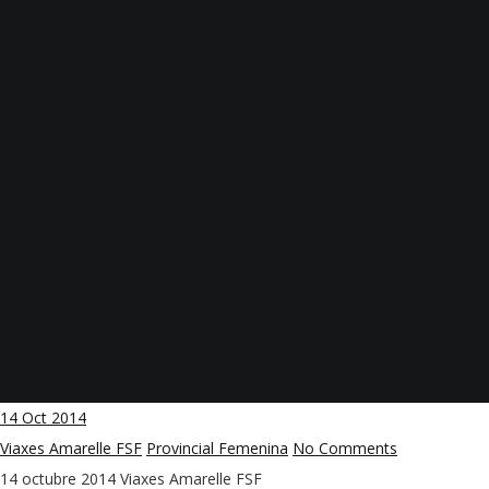
14
Oct 2014
Viaxes Amarelle FSF
Provincial Femenina
No Comments
14 octubre 2014
Viaxes Amarelle FSF