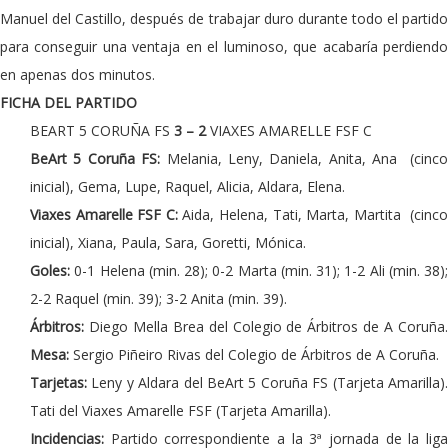
Manuel del Castillo, después de trabajar duro durante todo el partido
para conseguir una ventaja en el luminoso, que acabaría perdiendo
en apenas dos minutos.
FICHA DEL PARTIDO
BEART 5 CORUÑA FS
3 – 2
VIAXES AMARELLE FSF C
BeArt 5 Coruña FS:
Melania, Leny, Daniela, Anita, Ana (cinc
inicial), Gema, Lupe, Raquel, Alicia, Aldara, Elena.
Viaxes Amarelle FSF C:
Aida, Helena, Tati, Marta, Martita (cinc
inicial), Xiana, Paula, Sara, Goretti, Mónica.
Goles:
0-1 Helena (min. 28); 0-2 Marta (min. 31); 1-2 Ali (min. 38);
2-2 Raquel (min. 39); 3-2 Anita (min. 39).
Árbitros:
Diego Mella Brea del Colegio de Árbitros de A Coruña
Mesa:
Sergio Piñeiro Rivas del Colegio de Árbitros de A Coruña.
Tarjetas:
Leny y Aldara del BeArt 5 Coruña FS (Tarjeta Amarilla)
Tati del Viaxes Amarelle FSF (Tarjeta Amarilla).
Incidencias:
Partido correspondiente a la 3ª jornada de la lig