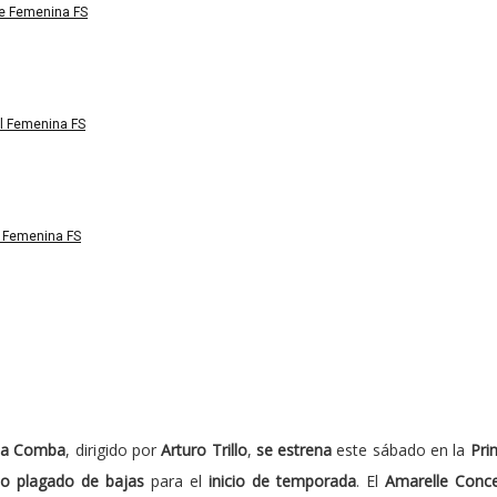
te Femenina FS
il Femenina FS
n Femenina FS
nta Comba
, dirigido por
Arturo Trillo
,
se estrena
este sábado en la
Pri
po plagado de bajas
para el
inicio de temporada
. El
Amarelle Conc