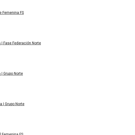
e Femenina FS
a | Fase Federación Norte
 | Grupo Norte
a | Grupo Norte
il Femenina FS