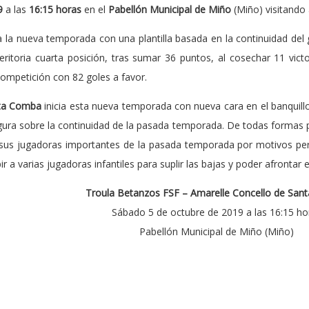
9
a las
16:15 horas
en el
Pabellón Municipal de Miño
(Miño) visitando
ia la nueva temporada con una plantilla basada en la continuidad de
toria cuarta posición, tras sumar 36 puntos, al cosechar 11 victo
ompetición con 82 goles a favor.
nta Comba
inicia esta nueva temporada con nueva cara en el banquillo
igura sobre la continuidad de la pasada temporada. De todas formas p
 sus jugadoras importantes de la pasada temporada por motivos pers
a varias jugadoras infantiles para suplir las bajas y poder afrontar el
Troula Betanzos FSF – Amarelle Concello de Sa
Sábado 5 de octubre de 2019 a las 16:15 ho
Pabellón Municipal de Miño (Miño)