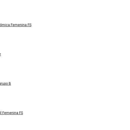
nómica Femenina FS
r
grupo B
il Femenina FS