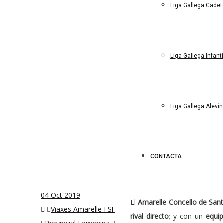
Liga Gallega Cade
Liga Gallega Infant
Liga Gallega Aleví
CONTACTA
04
Oct 2019
El
Amarelle Concello de Sa
Viaxes Amarelle FSF
rival directo
; y con un
equi
Provincial Femenina