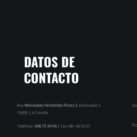
DATOS DE
CONTACTO
Av
Rúa
Wenceslao Fernández Florez 2
, Entresuelo C
15005 | A Coruña
Po
Teléfono:
648 75 39 04
| Fax: 981 46 56 07