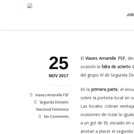
JOR
25
El
Viaxes Amarelle FSF
, di
ocasión la
falta de acierto 
del grupo IV de Segunda Di
NOV 2017
En la
primera parte
, el enc
Viaxes Amarelle FSF
sobre la portería local en 
Segunda División
Las locales cobran ventaja
Nacional Femenina
ocasiones de rozar la iguala
No Comments
a un gol de Eli, iniciado e
anotan a placer el segundo