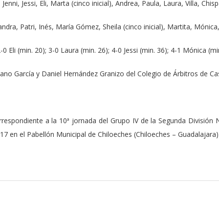
Jenni, Jessi, Eli, Marta (cinco inicial), Andrea, Paula, Laura, Villa, Chis
ndra, Patri, Inés, María Gómez, Sheila (cinco inicial), Martita, Móni
 2-0 Eli (min. 20); 3-0 Laura (min. 26); 4-0 Jessi (min. 36); 4-1 Mónica (mi
iano García y Daniel Hernández Granizo del Colegio de Árbitros de Ca
rrespondiente a la 10ª jornada del Grupo IV de la Segunda División
7 en el Pabellón Municipal de Chiloeches (Chiloeches – Guadalajara) 