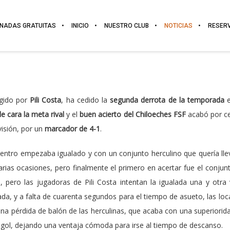
NADAS GRATUITAS
INICIO
NUESTRO CLUB
NOTICIAS
RESER
rigido por
Pili Costa
, ha cedido la
segunda derrota de la temporada
e
de cara la meta rival
y el
buen acierto del Chiloeches FSF
acabó por c
visión, por un
marcador de 4-1
.
uentro empezaba igualado y con un conjunto herculino que quería llev
varias ocasiones, pero finalmente el primero en acertar fue el conjunt
, pero las jugadoras de Pili Costa intentan la igualada una y otra 
da, y a falta de cuarenta segundos para el tiempo de asueto, las local
n una pérdida de balón de las herculinas, que acaba con una superior
 gol, dejando una ventaja cómoda para irse al tiempo de descanso.