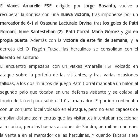
El
Viaxes Amarelle FSF
, dirigido por
Jorge Basanta,
vuelve 
recuperar la sonrisa con una
nueva victoria
, tras imponerse por u
marcador de 6-1
al
Osasuna Lacturale Orvina
, tras
los goles
de
Patr
Romaní
,
Irune Santesteban (2)
,
Patri Corral
,
María Gómez
y
gol e
propia puerta
. Además con la
victoria de este fin de semana
, y l
derrota del O Fisgón Futsal; las herculinas se consolidan con el
liderato en solitario
.
El encuentro empezaba con un Viaxes Amarelle FSF volcado en
ataque sobre la portería de las visitantes, y tras varias ocasiones
fallidas, a los dos minutos de juego Patri Corral mandaba un balón al
segundo palo que tocaba en una defensa visitante y se colaba al
fondo de la red para subir el 1-0 al marcador. El partido continuaba
con un conjunto local volcado en el ataque, pero no eran capaces de
ampliar distancias; mientras que las visitantes intentaban reaccionar
a la contra, pero las buenas acciones de Sandra, permitían mantener
la ventaja en el marcador de las herculinas. Y cuando faltaba siete