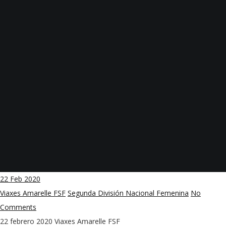
22
Feb 2020
Viaxes Amarelle FSF
Segunda División Nacional Femenina
No
Comments
22 febrero 2020
Viaxes Amarelle FSF