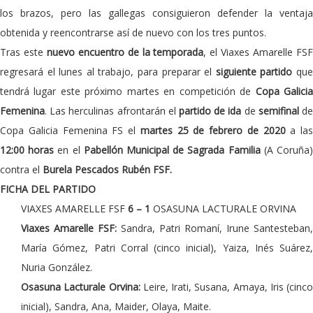
los brazos, pero las gallegas consiguieron defender la ventaja
obtenida y reencontrarse así de nuevo con los tres puntos.
Tras este
nuevo encuentro de la temporada
, el Viaxes Amarelle FS
regresará el lunes al trabajo, para preparar el
siguiente partido
qu
tendrá lugar este próximo martes en competición de
Copa Galici
Femenina
. Las herculinas afrontarán el
partido de ida
de
semifinal
d
Copa Galicia Femenina FS el
martes 25 de febrero de 2020
a las
12:00 horas
en el
Pabellón Municipal de Sagrada Familia
(A Coruña
contra el
Burela Pescados Rubén FSF.
FICHA DEL PARTIDO
VIAXES AMARELLE FSF
6 – 1
OSASUNA LACTURALE ORVINA
Viaxes Amarelle FSF:
Sandra, Patri Romaní, Irune Santesteban,
María Gómez, Patri Corral (cinco inicial), Yaiza, Inés Suárez,
Nuria González.
Osasuna Lacturale Orvina:
Leire, Irati, Susana, Amaya, Iris (cinco
inicial), Sandra, Ana, Maider, Olaya, Maite.