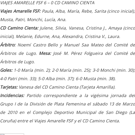
VIAJES AMARELLE FSF 6 – 0
CD CAMINO CIENTA
Viajes Amarelle FSF:
Paula, Alba, María, Rebe, Sarita (cinco inicial)
Musta, Patri, Monchi, Lucía, Ana.
CD Camino Cienta:
Julene, Silvia, Vanesa, Cristina J., Amaya (cinc
inicial), Melanie, Edurne, Ana, Alexandra, Cristina V., Laura.
Árbitro:
Noemí Castro Bello y Manuel Saa Mateo del Comité de
Árbitros de Lugo.
Mesa:
José M. Pérez Folgueira del Comité d
Árbitros de Lugo.
Goles:
1-0 María (min. 2); 2-0 María (min. 25); 3-0 Monchi (min. 30)
4-0 Patri (min. 33); 5-0 Alba (min. 37); 6-0 Musta (min. 38).
Tarjetas:
Vanesa del CD Camino Cienta (Tarjeta Amarilla).
Incidencias:
Partido correspondiente a la vigésima jornada del
Grupo I de la División de Plata Femenina el sábado 13 de Marzo
de 2010 en el Complejo Deportivo Municipal de San Diego (La
Coruña) entre el Viajes Amarelle FSF y el CD Camino Cienta.