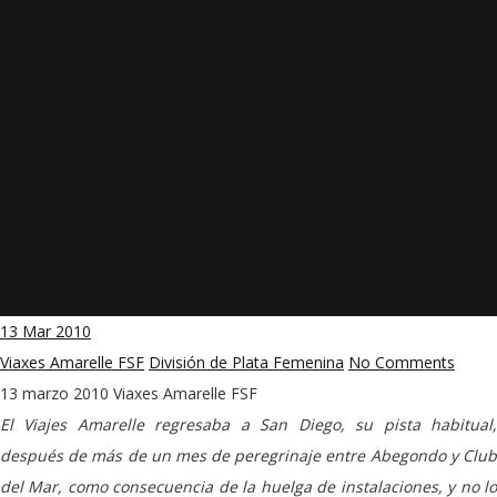
13
Mar 2010
Viaxes Amarelle FSF
División de Plata Femenina
No Comments
13 marzo 2010
Viaxes Amarelle FSF
El Viajes Amarelle regresaba a San Diego, su pista habitual,
después de más de un mes de peregrinaje entre Abegondo y Club
del Mar, como consecuencia de la huelga de instalaciones, y no lo