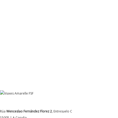
DATOS DE CONTACTO
Rúa
Wenceslao Fernández Florez 2
, Entresuelo C
15005 | A Coruña