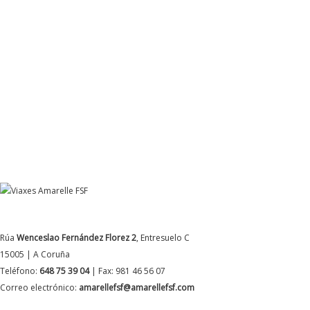
DATOS DE CONTACTO
Rúa
Wenceslao Fernández Florez 2
, Entresuelo C
15005 | A Coruña
Teléfono:
648 75 39 04
| Fax: 981 46 56 07
Correo electrónico:
amarellefsf@amarellefsf.com
MÁS INFORMACIÓN