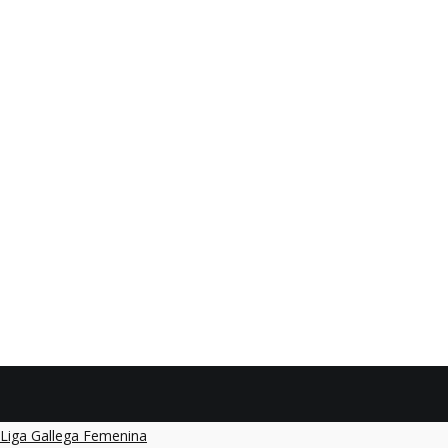
ED VIGO
2015 FS
Liga Gallega Femenina